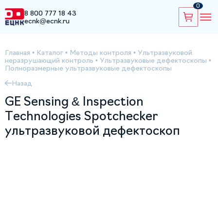
0
8 800 777 18 43
ecnk@ecnk.ru
Главная
•
Каталог
•
Методы контроля
•
Ультразвуковой
неразрушающий контроль
•
Ультразвуковые дефектоскопы
•
Полноразмерные ультразвуковые дефектоскопы
Назад
GE Sensing & Inspection
Technologies Spotchecker
ультразвуковой дефектоскоп