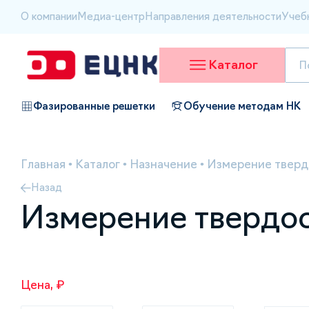
О компании
Медиа-центр
Направления деятельности
Учеб
Каталог
Фазированные решетки
Обучение методам НК
Главная
•
Каталог
•
Назначение
•
Измерение тверд
Назад
Измерение твердос
Цена, ₽