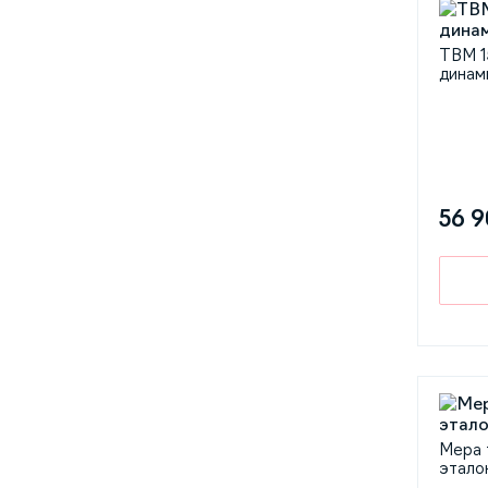
ТВМ 1
динам
56 9
Мера 
эталон