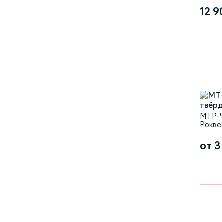
12 9
МТР-Ч
Рокве
от 3