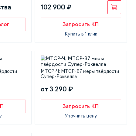
ства
102 900 ₽
алог
Запросить КП
Купить в 1 клик
ёрдости
МТСР-Ч; МТСР-В7 меры твёрдости
Супер-Роквелла
от 3 290 ₽
КП
Запросить КП
у
Уточнить цену