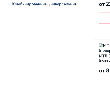
от 2
Комбинированный/универсальный
МТЛ-В
(пове
от 8