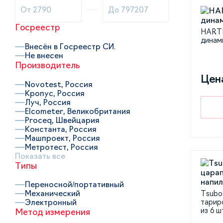
Госреестр
HARTI
динам
Внесён в Госреестр СИ.
Не внесен
Производитель
Цен
Novotest, Россия
Кропус, Россия
Луч, Россия
Elcometer, Великобритания
Proceq, Швейцария
Константа, Россия
Машпроект, Россия
Метротест, Россия
Показать все
Типы
Переносной/портативный
Механический
Tsubo
Электронный
тарир
из 6 ш
Метод измерения