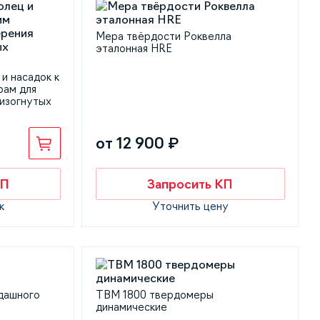
Мера твёрдости Роквелла
эталонная HRE
и насадок к
рам для
 изогнутых
от 12 900 ₽
КП
Запросить КП
к
Уточнить цену
дашного
ТВМ 1800 твердомеры
динамические