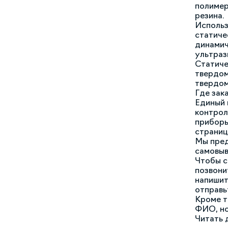
полимер
резина.
Использ
статиче
динамич
ультраз
Статиче
твердом
твердом
Где зак
Единый 
контрол
приборы
страниц
Мы пред
самовыв
Чтобы с
позвони
напишит
отправь
Кроме т
ФИО, но
Читать 