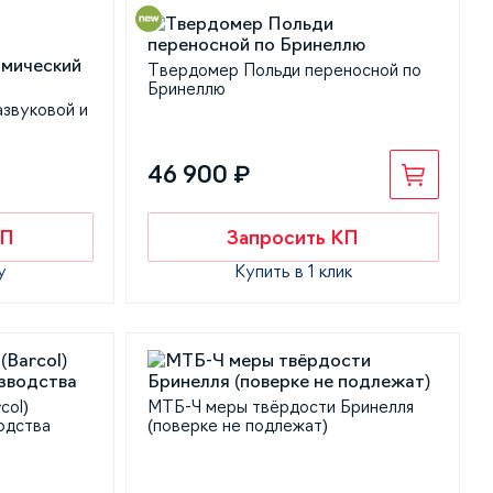
Твердомер Польди переносной по
Бринеллю
азвуковой и
46 900 ₽
КП
Запросить КП
у
Купить в 1 клик
col)
МТБ-Ч меры твёрдости Бринелля
одства
(поверке не подлежат)