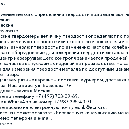
ы;
уемые методы определения твердости подразделяют н
ские;
еские;
вуковые.
ские твердомеры величину твердости определяют по п
еры измеряют по высоте или скоростным показателям о
еры измеряют твердость по изменению частоты колебан
азать оборудование для измерения твердости металла в
центр неразрушающего контроля занимается продажей 
я качества выпускаемых изделий на производстве. На с
 для измерения твердости металла по доcтупным ценам
е товара.
лагаем разные варианты доставки: курьером, доставка д
оз. Наш адрес: ул. Вавилова, 79.
делать заказ в Москве:
те по телефону +7 (499) 703-39-69;
е в WhatsApp на номер +7 987 295-40-71;
те письмо на электронную почту ecnk@ecnk.ru.
ого, вы можете заказать бесплатную консультацию мен
мер телефона и e-mail.
далее