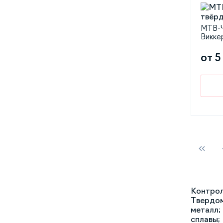
МТВ-Ч
Викке
от 5
Контрол
Твердом
металл;
сплавы;