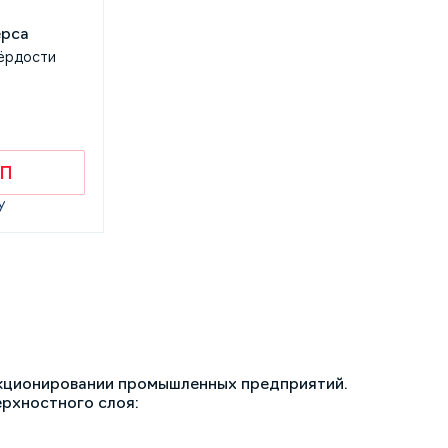
ёрдости
КП
у
ункционировании промышленных предприятий.
рхностного слоя: