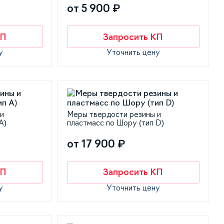
от 5 900 ₽
КП
Запросить КП
у
Уточнить цену
 и
Меры твердости резины и
А)
пластмасс по Шору (тип D)
от 17 900 ₽
КП
Запросить КП
у
Уточнить цену