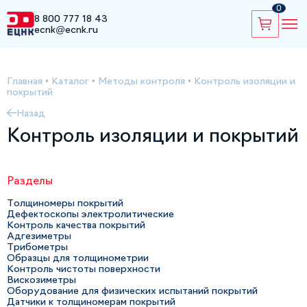
0
8 800 777 18 43
ecnk@ecnk.ru
Главная
•
Каталог
•
Методы контроля
•
Контроль изоляции и
покрытий
Назад
Контроль изоляции и покрытий
Разделы
Толщиномеры покрытий
Дефектоскопы электролитические
Контроль качества покрытий
Адгезиметры
Трибометры
Образцы для толщинометрии
Контроль чистоты поверхности
Вискозиметры
Оборудование для физических испытаний покрытий
Датчики к толщиномерам покрытий