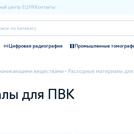
ный центр ЕЦНК
Контакты
Цифровая радиография
Промышленные томограф
роникающими веществами
•
Расходные материалы для
алы для ПВК