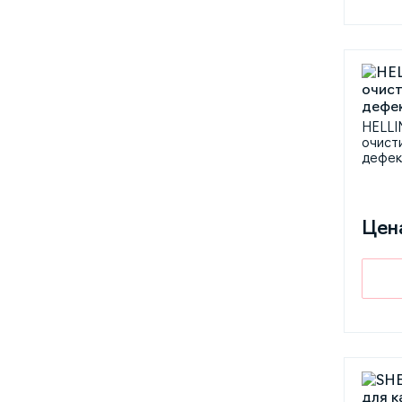
HELLI
очист
дефек
Цен