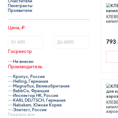
Очистители
Пенетранты
Проявители
КЛЕВЕ
капил
Цена, ₽
793
Госреестр
Не внесен
Производитель
Кропус, Россия
Helling, Германия
Magnaflux, Великобритания
BabbCo, Франция
Инспектор НК, Россия
KARL DEUTSCH, Германия
КЛЕВЕ
Nabakem, Южная Корея
капил
Элитест, Россия
аэроз
Показать все