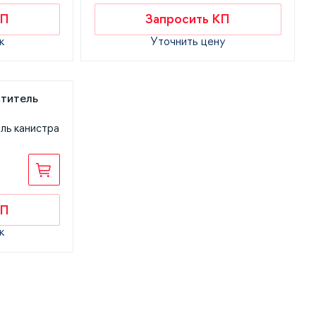
КП
Запросить КП
к
Уточнить цену
ль канистра
КП
к