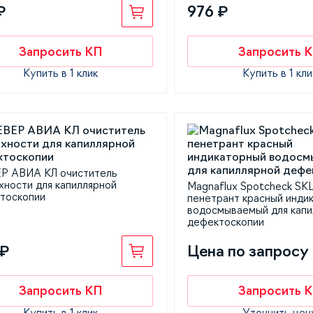
₽
976 ₽
Запросить КП
Запросить 
Купить в 1 клик
Купить в 1 кли
Р АВИА КЛ очиститель
хности для капиллярной
Magnaflux Spotcheck SK
тоскопии
пенетрант красный инди
водосмываемый для капи
дефектоскопии
 ₽
Цена по запросу
Запросить КП
Запросить 
Купить в 1 клик
Уточнить цен