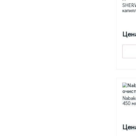
SHERW
капил
Цен
Nabak
450 м
Цен