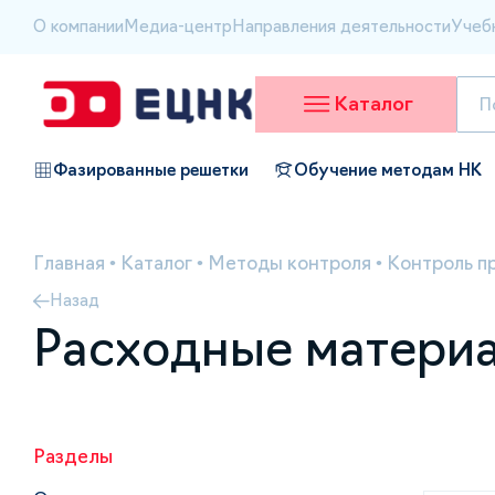
О компании
Медиа-центр
Направления деятельности
Учеб
Каталог
Фазированные решетки
Обучение методам НК
Главная
•
Каталог
•
Методы контроля
•
Контроль п
Назад
Расходные матери
Разделы