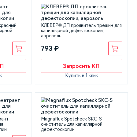
красный
КЛЕВЕР® ДП проявитель трещин для
лярной
капиллярной дефектоскопии,
аэрозоль
793 ₽
КП
Запросить КП
к
Купить в 1 клик
рант
Magnaflux Spotcheck SKC-S
ля
очиститель для капиллярной
пии
дефектоскопии