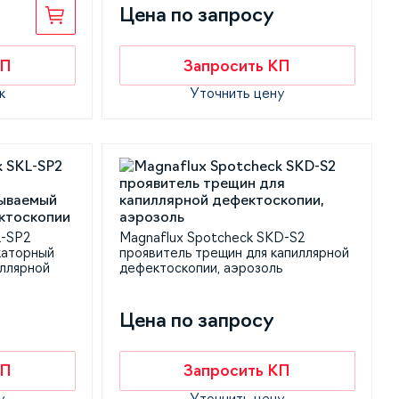
Цена по запросу
КП
Запросить КП
к
Уточнить цену
L-SP2
Magnaflux Spotcheck SKD-S2
каторный
проявитель трещин для капиллярной
ллярной
дефектоскопии, аэрозоль
Цена по запросу
КП
Запросить КП
у
Уточнить цену