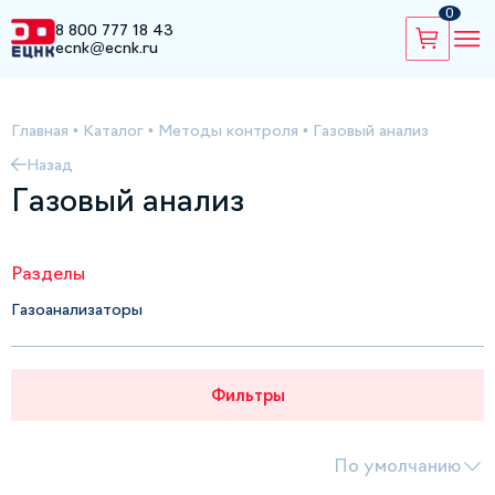
0
8 800 777 18 43
ecnk@ecnk.ru
Главная
•
Каталог
•
Методы контроля
•
Газовый анализ
Назад
Газовый анализ
Разделы
Газоанализаторы
Фильтры
По умолчанию