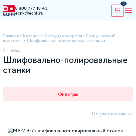
0
8 800 777 18 43
ecnk@ecnk.ru
Главная
•
Каталог
•
Методы контроля
•
Разрушающий
контроль
•
Шлифовально-полировальные станки
Назад
Шлифовально-полировальные
станки
Фильтры
По умолчанию