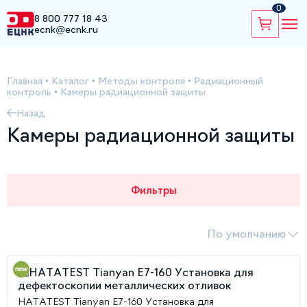
0
8 800 777 18 43
ecnk@ecnk.ru
Главная
•
Каталог
•
Методы контроля
•
Радиационный
контроль
•
Камеры радиационной защиты
Назад
Камеры радиационной защиты
Фильтры
По умолчанию
HATATEST Tianyan E7-160 Установка для