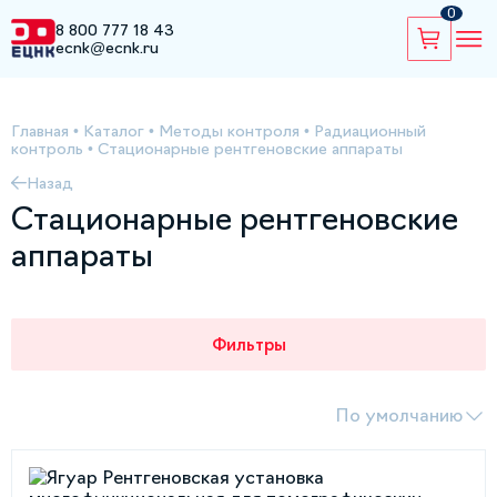
0
8 800 777 18 43
ecnk@ecnk.ru
Главная
•
Каталог
•
Методы контроля
•
Радиационный
контроль
•
Стационарные рентгеновские аппараты
Назад
Стационарные рентгеновские
аппараты
Фильтры
По умолчанию