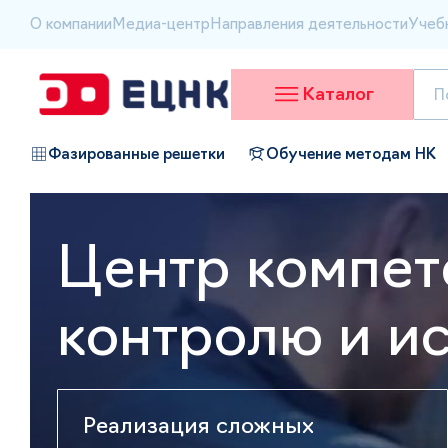
О компании
Медиа-центр
Направления деятельности
Учеб
Каталог
Фазированные решетки
Обучение методам НК
Центр компет
контролю и и
Реализация сложных