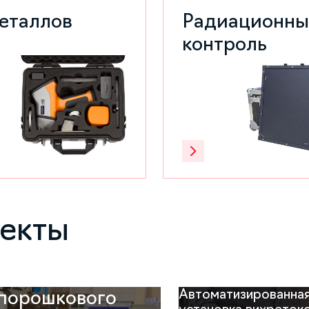
еталлов
Радиационн
контроль
оекты
Автоматизированна
опорошкового