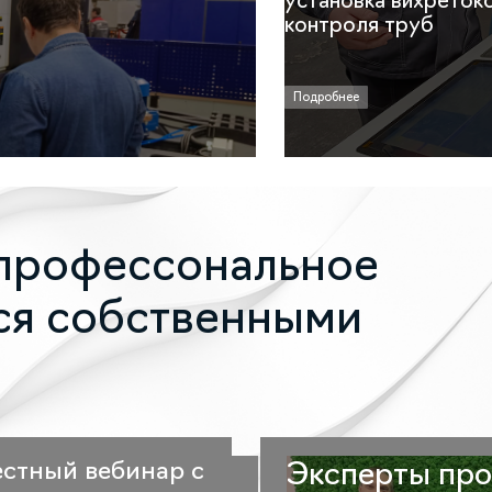
установка вихреток
контроля труб
Подробнее
профессональное
ся собственными
стный вебинар с
Эксперты про