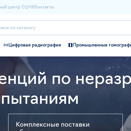
ный центр ЕЦНК
Контакты
Цифровая радиография
Промышленные томограф
енций по нера
спытаниям
Комплексные поставки