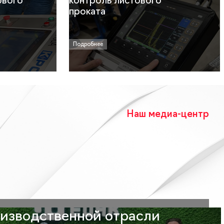
ового
контроль листового
проката
Подробнее
Наш медиа-центр
изводственной отрасли