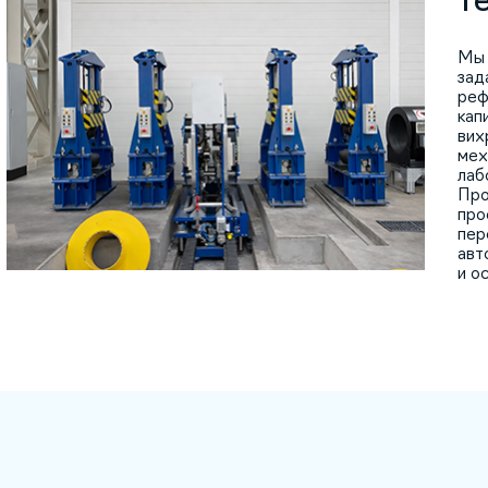
Мы 
зад
реф
кап
вих
мех
лаб
Про
про
пер
авт
и о