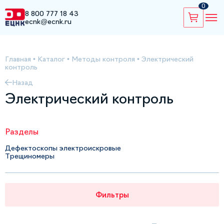
0
8 800 777 18 43
ecnk@ecnk.ru
Главная
•
Каталог
•
Методы контроля
•
Электрический
контроль
Назад
Электрический контроль
Разделы
Дефектоскопы электроискровые
Трещиномеры
Фильтры