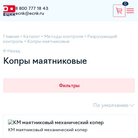
0
8 800 777 18 43
ecnk@ecnk.ru
Главная
•
Каталог
•
Методы контроля
•
Разрушающий
контроль
•
Копры маятниковые
Назад
Копры маятниковые
Фильтры
По умолчанию
КМ маятниковый механический копер