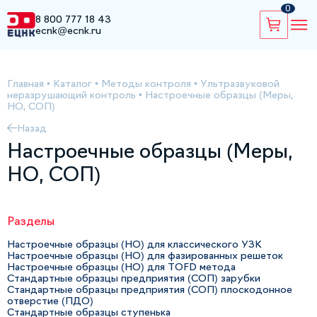
0
8 800 777 18 43
ecnk@ecnk.ru
Главная
•
Каталог
•
Методы контроля
•
Ультразвуковой
неразрушающий контроль
•
Настроечные образцы (Меры,
НО, СОП)
Назад
Настроечные образцы (Меры,
НО, СОП)
Разделы
Настроечные образцы (НО) для классического УЗК
Настроечные образцы (НО) для фазированных решеток
Настроечные образцы (НО) для TOFD метода
Стандартные образцы предприятия (СОП) зарубки
Стандартные образцы предприятия (СОП) плоскодонное
отверстие (ПДО)
Стандартные образцы ступенька