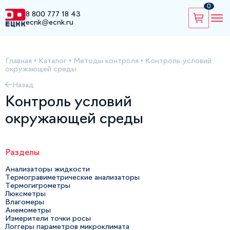
0
8 800 777 18 43
ecnk@ecnk.ru
Главная
•
Каталог
•
Методы контроля
•
Контроль условий
окружающей среды
Назад
Контроль условий
окружающей среды
Разделы
Анализаторы жидкости
Термогравиметрические анализаторы
Термогигрометры
Люксметры
Влагомеры
Анемометры
Измерители точки росы
Логгеры параметров микроклимата