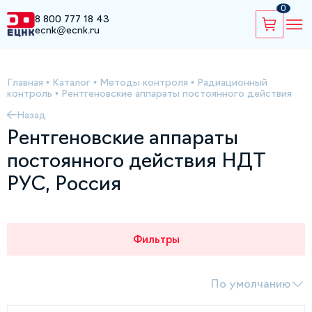
0
8 800 777 18 43
ecnk@ecnk.ru
Главная
•
Каталог
•
Методы контроля
•
Радиационный
контроль
•
Рентгеновские аппараты постоянного действия
Назад
Рентгеновские аппараты
постоянного действия НДТ
РУС, Россия
Фильтры
По умолчанию