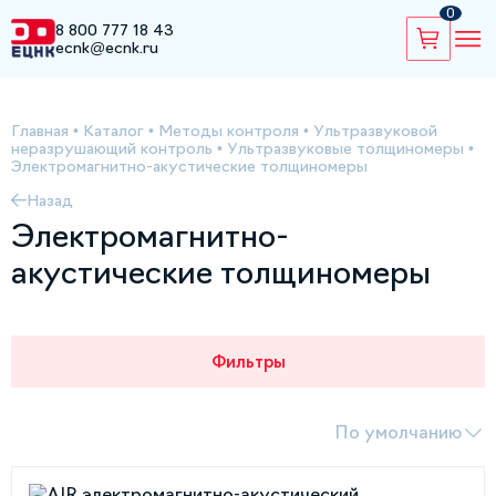
0
8 800 777 18 43
ecnk@ecnk.ru
Главная
•
Каталог
•
Методы контроля
•
Ультразвуковой
неразрушающий контроль
•
Ультразвуковые толщиномеры
•
Электромагнитно-акустические толщиномеры
Назад
Электромагнитно-
акустические толщиномеры
Фильтры
По умолчанию