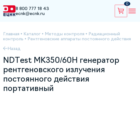
0
8 800 777 18 43
ecnk@ecnk.ru
Главная
•
Каталог
•
Методы контроля
•
Радиационный
контроль
•
Рентгеновские аппараты постоянного действия
Назад
NDTest МК350/60Н генератор
рентгеновского излучения
постоянного действия
портативный