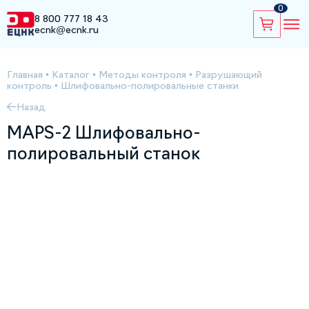
0
8 800 777 18 43
ecnk@ecnk.ru
Главная
•
Каталог
•
Методы контроля
•
Разрушающий
контроль
•
Шлифовально-полировальные станки
Назад
MAPS-2 Шлифовально-
полировальный станок