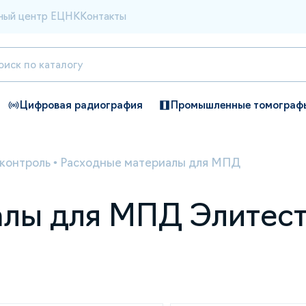
ный центр ЕЦНК
Контакты
Цифровая радиография
Промышленные томограф
контроль
•
Расходные материалы для МПД
лы для МПД Элитест