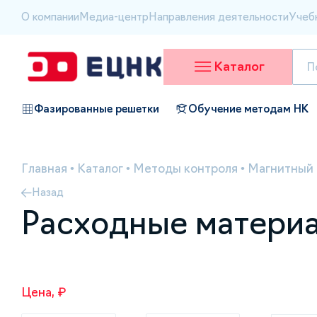
О компании
Медиа-центр
Направления деятельности
Учеб
Каталог
Фазированные решетки
Обучение методам НК
Главная
•
Каталог
•
Методы контроля
•
Магнитный 
Назад
Расходные материа
Цена, ₽