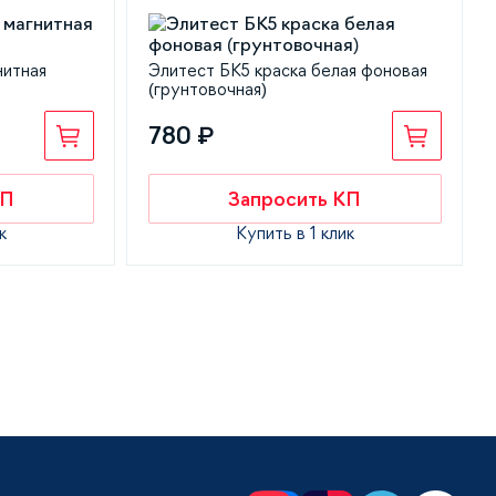
нитная
Элитест БК5 краска белая фоновая
(грунтовочная)
780 ₽
КП
Запросить КП
к
Купить в 1 клик