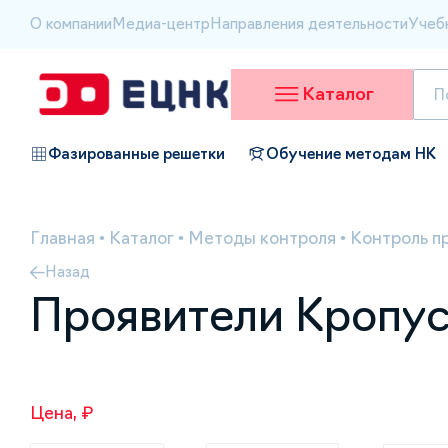
О компании
Медиа-центр
Направления деятельности
Учеб
Каталог
Фазированные решетки
Обучение методам НК
Главная
•
Каталог
•
Методы контроля
•
Контроль п
Назад
Проявители Кропус
Цена, ₽