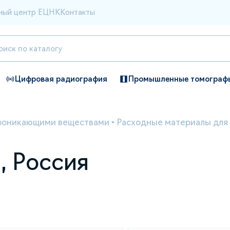
ный центр ЕЦНК
Контакты
Цифровая радиография
Промышленные томограф
роникающими веществами
•
Расходные материалы для
, Россия