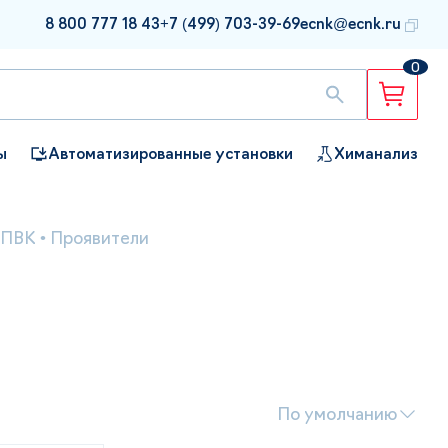
8 800 777 18 43
+7 (499) 703-39-69
ecnk@ecnk.ru
0
ы
Автоматизированные установки
Химанализ
 ПВК
•
Проявители
По умолчанию