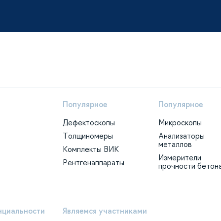
Популярное
Популярное
Дефектоскопы
Микроскопы
Толщиномеры
Анализаторы
металлов
Комплекты ВИК
Измерители
Рентгенаппараты
прочности бетон
нциальности
Являемся участниками