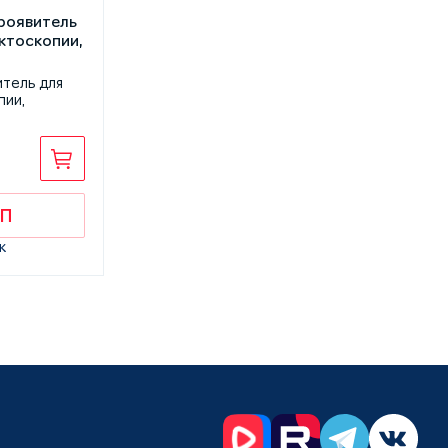
тель для
пии,
КП
к