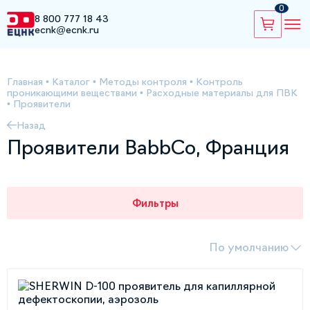
0
8 800 777 18 43
ecnk@ecnk.ru
Главная
•
Каталог
•
Методы контроля
•
Контроль
проникающими веществами
•
Расходные материалы для ПВК
•
Проявители
Назад
Проявители BabbCo, Франция
Фильтры
По умолчанию