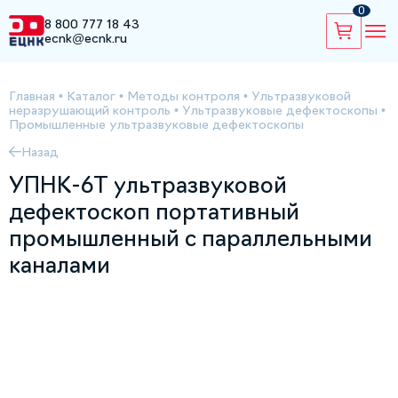
0
8 800 777 18 43
ecnk@ecnk.ru
Главная
•
Каталог
•
Методы контроля
•
Ультразвуковой
неразрушающий контроль
•
Ультразвуковые дефектоскопы
•
Промышленные ультразвуковые дефектоскопы
Назад
УПНК-6Т ультразвуковой
дефектоскоп портативный
промышленный с параллельными
каналами