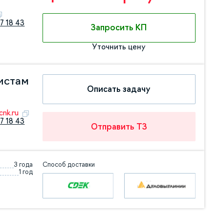
7 18 43
Запросить КП
Уточнить цену
истам
Описать задачу
nk.ru
7 18 43
Отправить ТЗ
3 года
Способ доставки
1 год