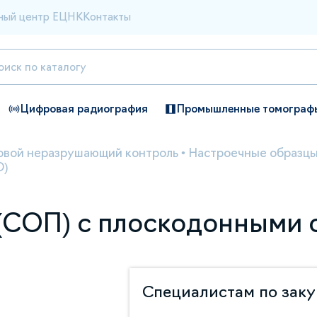
ный центр ЕЦНК
Контакты
Цифровая радиография
Промышленные томограф
овой неразрушающий контроль
•
Настроечные образцы
О)
(СОП) с плоскодонными 
Специалистам по зак