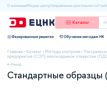
О компании
Медиа-центр
Направления деятельности
Учеб
Каталог
Фазированные решетки
Обучение методам НК
Главная
•
Каталог
•
Методы контроля
•
Ультразвук
предприятия (СОП) плоскодонное отверстие (ПД
Назад
Стандартные образцы 