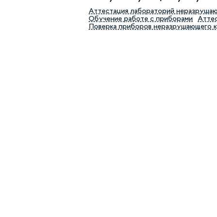
Аттестация лабораторий неразруша
Обучение работе с приборами
Аттес
Поверка приборов неразрушающего 