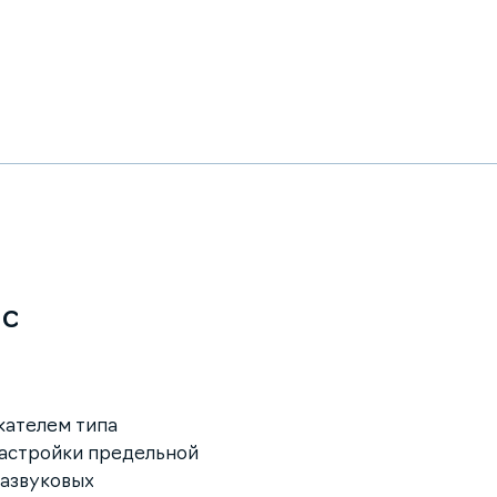
 с
жателем типа
астройки предельной
развуковых