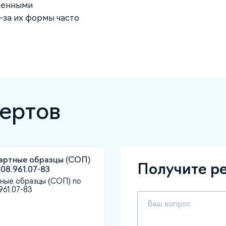
щенными
-за их формы часто
ертов
Получите р
ные образцы (СОП) по
961.07-83