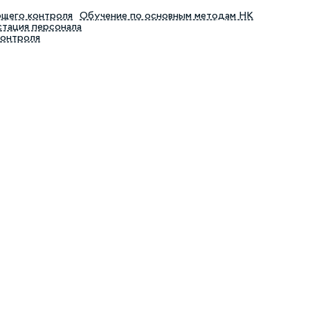
ющего контроля
Обучение по основным методам НК
тация персонала
контроля