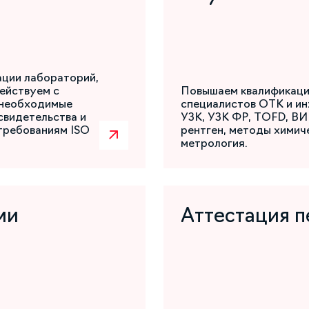
ации лабораторий,
ействуем с
Повышаем квалификаци
 необходимые
специалистов ОТК и ин
свидетельства и
УЗК, УЗК ФР, TOFD, ВИ
требованиям ISO
рентген, методы химиче
метрология.
ми
Аттестация п