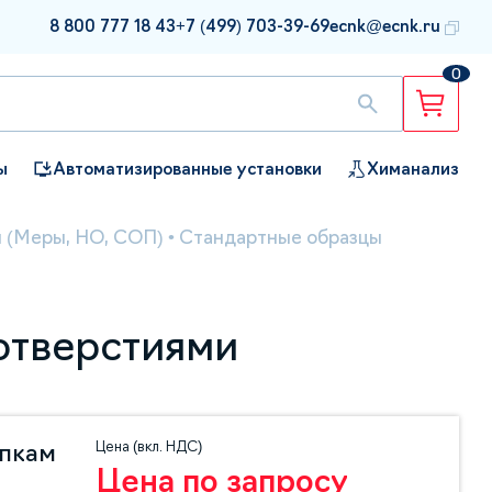
8 800 777 18 43
+7 (499) 703-39-69
ecnk@ecnk.ru
0
ы
Автоматизированные установки
Химанализ
 (Меры, НО, СОП)
•
Стандартные образцы
отверстиями
Цена (вкл. НДС)
упкам
Цена по запросу