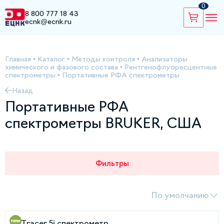
0
8 800 777 18 43
ecnk@ecnk.ru
Главная
•
Каталог
•
Методы контроля
•
Анализаторы
химического и фазового состава
•
Рентгенофлуоресцентные
спектрометры
•
Портативные РФА спектрометры
Назад
Портативные РФА
спектрометры BRUKER, США
Фильтры
По умолчанию