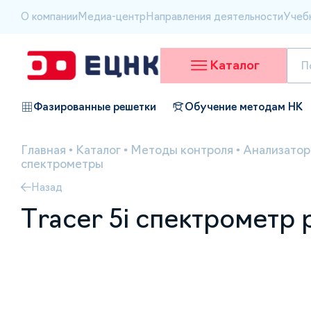
О компании
Медиа-центр
Направления деятельности
Учеб
Каталог
Фазированные решетки
Обучение методам НК
Главная
•
Каталог
•
Методы контроля
•
Анализатор
спектрометры
Назад
Tracer 5i спектромет