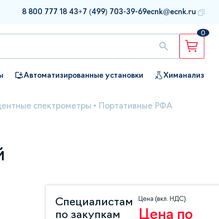
8 800 777 18 43
+7 (499) 703-39-69
ecnk@ecnk.ru
0
ы
Автоматизированные установки
Химанализ
центные спектрометры
•
Портативные РФА
й
Цена (вкл. НДС)
Специалистам
Цена по
по закупкам