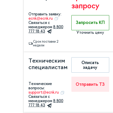
запросу
Отправить заявку:
ecnk@ecnk.ru
Запросить КП
Связаться с
менеджером
8 800
777 18 43
Уточнить цену
Срок поставки 2
недели
Техническим
Описать
специалистам
задачу
Технические
Отправить ТЗ
вопросы:
support@ecnk.ru
Связаться с
менеджером
8 800
777 18 43