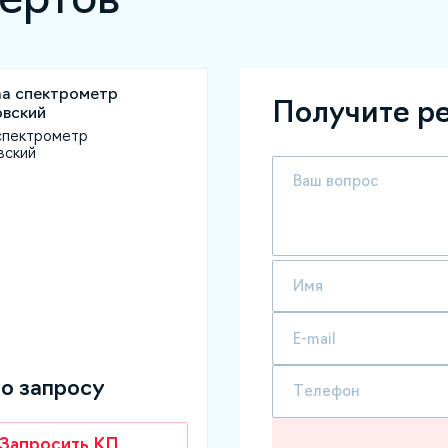
Получите р
спектрометр
вский
по запросу
Запросить КП