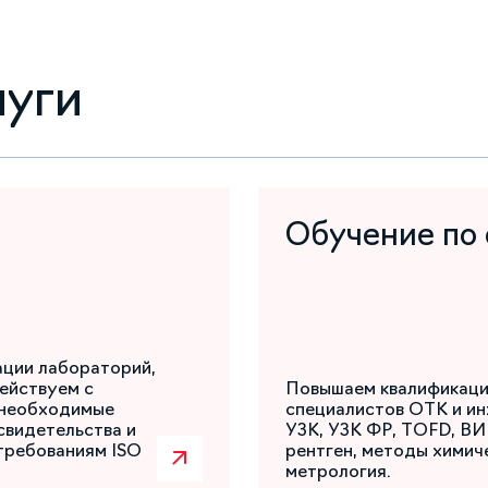
луги
Обучение по
ации лабораторий,
ействуем с
Повышаем квалификаци
 необходимые
специалистов ОТК и ин
свидетельства и
УЗК, УЗК ФР, TOFD, ВИ
требованиям ISO
рентген, методы химиче
метрология.