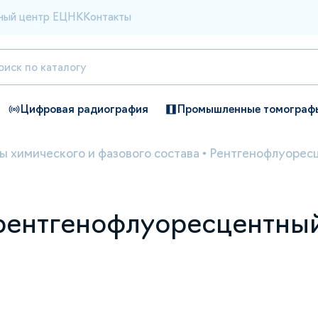
ный центр ЕЦНК
Контакты
Цифровая радиография
Промышленные томограф
ы химического и фазового состава
•
Рентгенофлуорес
р рентгенофлуоресцентны