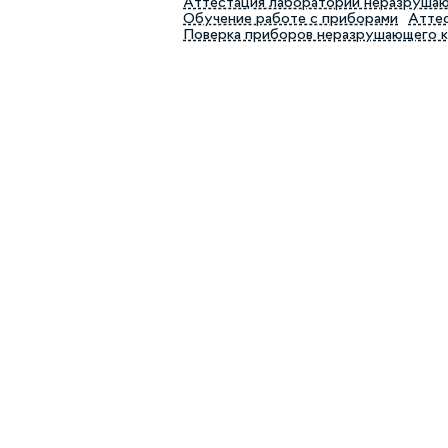
Аттестация лабораторий неразруша
Обучение работе с приборами
Аттес
Поверка приборов неразрушающего 