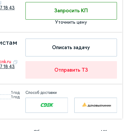
7 18 43
Запросить КП
Уточнить цену
истам
Описать задачу
nk.ru
7 18 43
Отправить ТЗ
1 год
Способ доставки
1 год