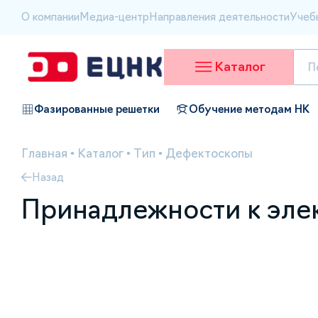
О компании
Медиа-центр
Направления деятельности
Учеб
Каталог
Фазированные решетки
Обучение методам НК
Главная
•
Каталог
•
Тип
•
Дефектоскопы
Назад
Принадлежности к эле