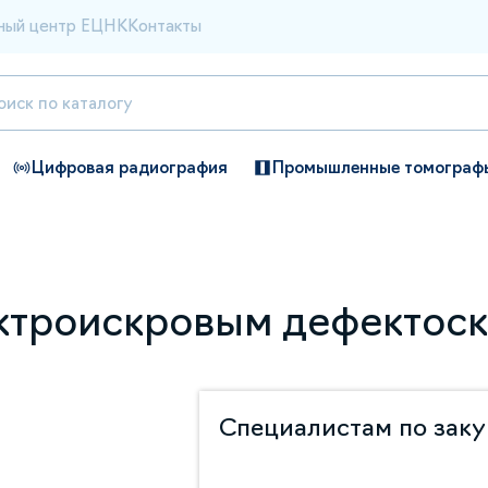
ный центр ЕЦНК
Контакты
Цифровая радиография
Промышленные томограф
ктроискровым дефектос
Специалистам по зак