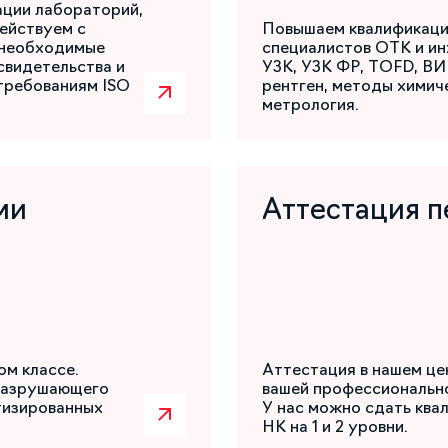
ации лабораторий,
ействуем с
Повышаем квалификаци
 необходимые
специалистов ОТК и ин
свидетельства и
УЗК, УЗК ФР, TOFD, ВИ
требованиям ISO
рентген, методы химиче
метрология.
ми
Аттестация п
ом классе.
Аттестация в нашем це
разрушающего
вашей профессиональн
атизированных
У нас можно сдать ква
НК на 1 и 2 уровни.