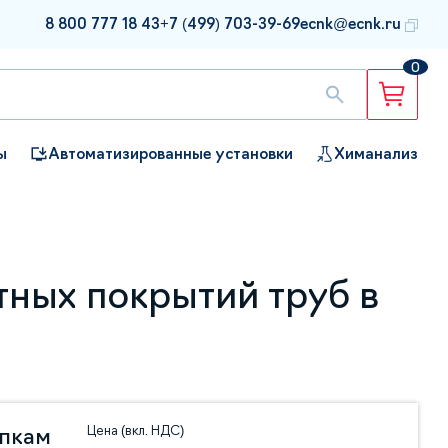
8 800 777 18 43
+7 (499) 703-39-69
ecnk@ecnk.ru
0
ы
Автоматизированные установки
Химанализ
тных покрытий труб в
Цена (вкл. НДС)
упкам