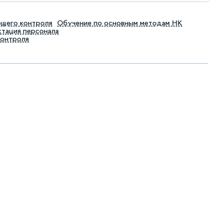
ющего контроля
Обучение по основным методам НК
тация персонала
контроля