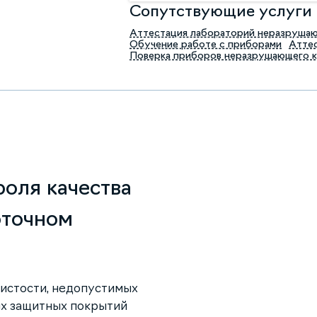
Сопутствующие услуги
Аттестация лабораторий неразруша
Обучение работе с приборами
Аттес
Поверка приборов неразрушающего 
роля качества
оточном
ристости, недопустимых
их защитных покрытий