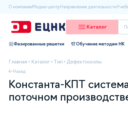
О компании
Медиа-центр
Направления деятельности
Учеб
Каталог
Фазированные решетки
Обучение методам НК
Главная
•
Каталог
•
Тип
•
Дефектоскопы
Назад
Константа-КПТ система
поточном производств