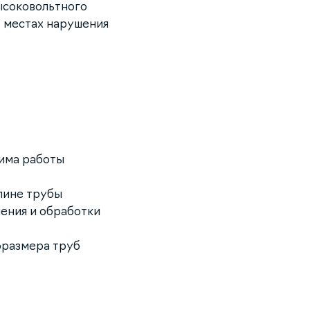
ысоковольтного
в местах нарушения
жима работы
лине трубы
нения и обработки
оразмера труб