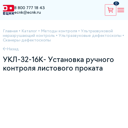
0
8 800 777 18 43
ecnk@ecnk.ru
Главная
•
Каталог
•
Методы контроля
•
Ультразвуковой
неразрушающий контроль
•
Ультразвуковые дефектоскопы
•
Сканеры-дефектоскопы
Назад
УКЛ-32-16К- Установка ручного
контроля листового проката