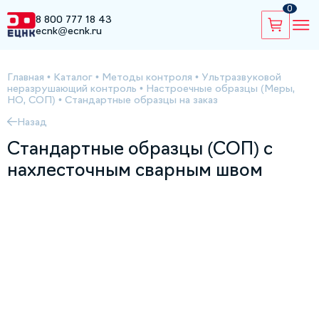
0
8 800 777 18 43
ecnk@ecnk.ru
Главная
•
Каталог
•
Методы контроля
•
Ультразвуковой
неразрушающий контроль
•
Настроечные образцы (Меры,
НО, СОП)
•
Стандартные образцы на заказ
Назад
Стандартные образцы (СОП) с
нахлесточным сварным швом