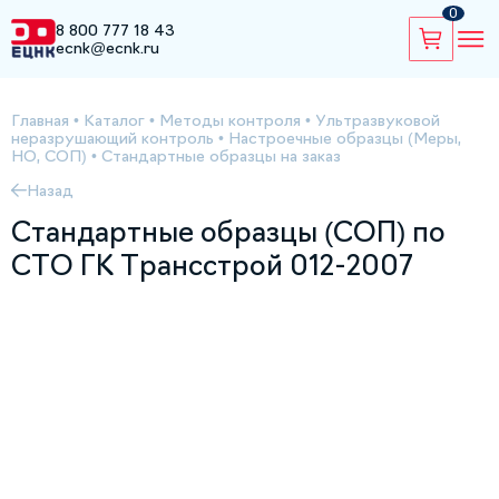
0
8 800 777 18 43
ecnk@ecnk.ru
Главная
•
Каталог
•
Методы контроля
•
Ультразвуковой
неразрушающий контроль
•
Настроечные образцы (Меры,
НО, СОП)
•
Стандартные образцы на заказ
Назад
Стандартные образцы (СОП) по
СТО ГК Трансстрой 012-2007