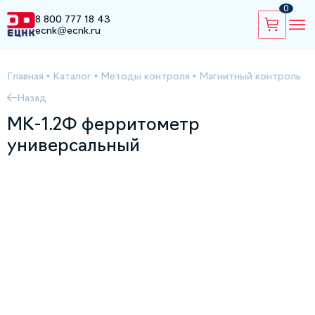
0
8 800 777 18 43
ecnk@ecnk.ru
Главная
•
Каталог
•
Методы контроля
•
Магнитный контроль
Назад
МК-1.2Ф ферритометр
универсальный