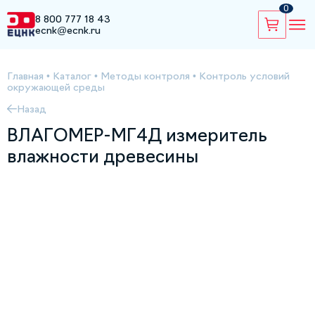
0
8 800 777 18 43
ecnk@ecnk.ru
Главная
•
Каталог
•
Методы контроля
•
Контроль условий
окружающей среды
Назад
ВЛАГОМЕР-МГ4Д измеритель
влажности древесины