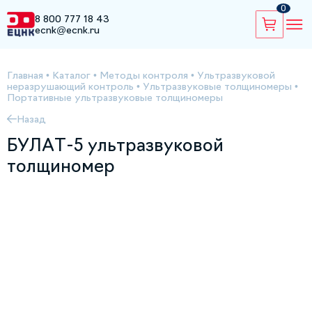
0
8 800 777 18 43
ecnk@ecnk.ru
Главная
•
Каталог
•
Методы контроля
•
Ультразвуковой
неразрушающий контроль
•
Ультразвуковые толщиномеры
•
Портативные ультразвуковые толщиномеры
Назад
БУЛАТ-5 ультразвуковой
толщиномер