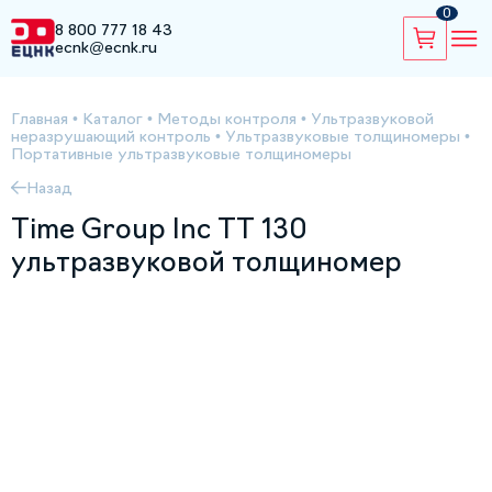
0
8 800 777 18 43
ecnk@ecnk.ru
Главная
•
Каталог
•
Методы контроля
•
Ультразвуковой
неразрушающий контроль
•
Ультразвуковые толщиномеры
•
Портативные ультразвуковые толщиномеры
Назад
Time Group Inc TT 130
ультразвуковой толщиномер