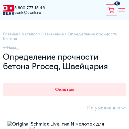
0
8 800 777 18 43
ecnk@ecnk.ru
Главная
•
Каталог
•
Назначение
•
Определение прочности
бетона
Назад
Определение прочности
бетона Proceq, Швейцария
Фильтры
По умолчанию