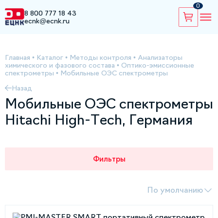
0
8 800 777 18 43
ecnk@ecnk.ru
Главная
•
Каталог
•
Методы контроля
•
Анализаторы
химического и фазового состава
•
Оптико-эмиссионные
спектрометры
•
Мобильные ОЭС спектрометры
Назад
Мобильные ОЭС спектрометры
Hitachi High-Tech, Германия
Фильтры
По умолчанию