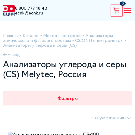
0
8 800 777 18 43
ecnk@ecnk.ru
Главная
•
Каталог
•
Методы контроля
•
Анализаторы
химического и фазового состава
•
CS/ONH спектрометры
•
Анализаторы углерода и серы (CS)
Назад
Анализаторы углерода и серы
(CS) Melytec, Россия
Фильтры
По умолчанию