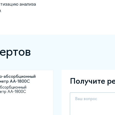
атизацию анализа
.
ертов
Получите р
бсорбционный
етр AA-1800C