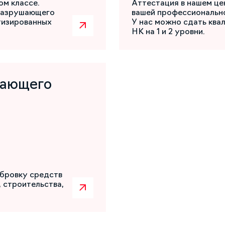
ом классе.
Аттестация в нашем це
разрушающего
вашей профессиональн
атизированных
У нас можно сдать ква
НК на 1 и 2 уровни.
шающего
бровку средств
 строительства,