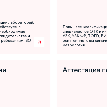
ации лабораторий,
ействуем с
Повышаем квалификаци
 необходимые
специалистов ОТК и ин
свидетельства и
УЗК, УЗК ФР, TOFD, ВИ
требованиям ISO
рентген, методы химиче
метрология.
ми
Аттестация п