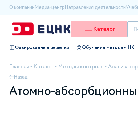
О компании
Медиа-центр
Направления деятельности
Учеб
Каталог
Фазированные решетки
Обучение методам НК
Главная
•
Каталог
•
Методы контроля
•
Анализатор
Назад
Атомно-абсорбционный