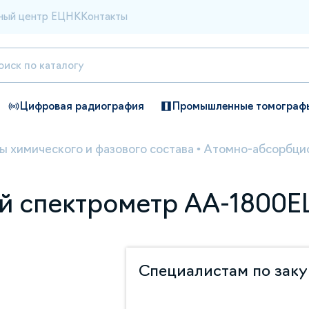
ный центр ЕЦНК
Контакты
Цифровая радиография
Промышленные томограф
ы химического и фазового состава
•
Атомно-абсорбци
 спектрометр AA-1800E
Специалистам по зак