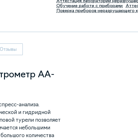
Аттестация лабораторий неразруша
Обучение работе с приборами
Аттес
Поверка приборов неразрушающего 
Отзывы
трометр AA-
спресс-анализа.
ческой и гидридной
повой турели позволяет
ичается небольшими
 большого количества