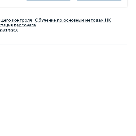
ющего контроля
Обучение по основным методам НК
тация персонала
контроля