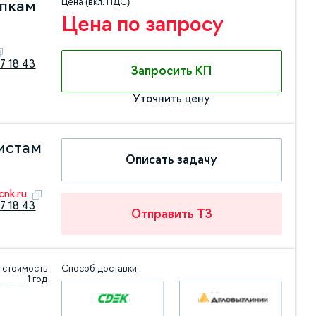
Цена (вкл. НДС)
упкам
Цена по запросу
7 18 43
Запросить КП
Уточнить цену
истам
Описать задачу
nk.ru
7 18 43
Отправить ТЗ
 стоимость
Способ доставки
1 год