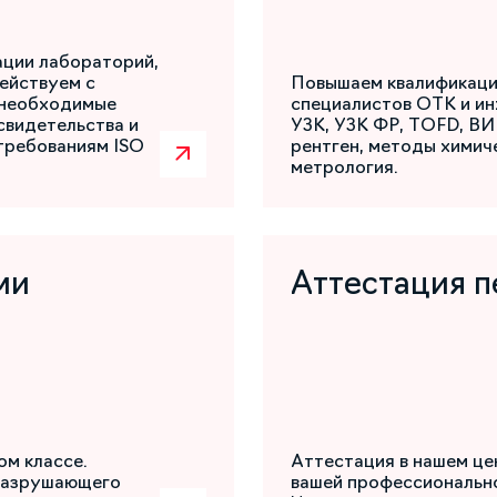
ации лабораторий,
ействуем с
Повышаем квалификаци
 необходимые
специалистов ОТК и ин
свидетельства и
УЗК, УЗК ФР, TOFD, ВИ
требованиям ISO
рентген, методы химиче
метрология.
ми
Аттестация п
ом классе.
Аттестация в нашем це
разрушающего
вашей профессиональн