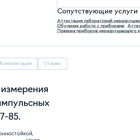
Сопутствующие услуги
Аттестация лабораторий неразруша
Обучение работе с приборами
Аттес
Поверка приборов неразрушающего 
Комплектация
Отзывы
 измерения
импульсных
7-85.
онностойкой,