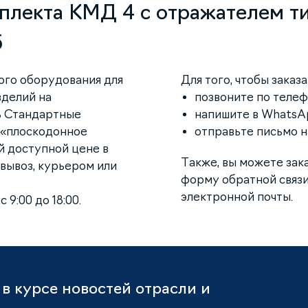
плекта КМД 4 с отражателем т
5
ого оборудования для
Для того, чтобы заказ
зделий на
позвоните по телефо
ь Стандартные
напишите в WhatsAp
 «плоскодонное
отправьте письмо 
й доступной цене в
Также, вы можете зак
вывоз, курьером или
форму обратной связи
электронной почты.
 9:00 до 18:00.
в курсе новостей отрасли и