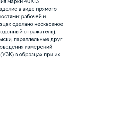
ния марки 40Х13
зделие в виде прямого
остями: рабочей и
зцах сделано несквозное
кодонный отражатель).
лыски, параллельные друг
роведения измерений
(УЗК) в образцах при их