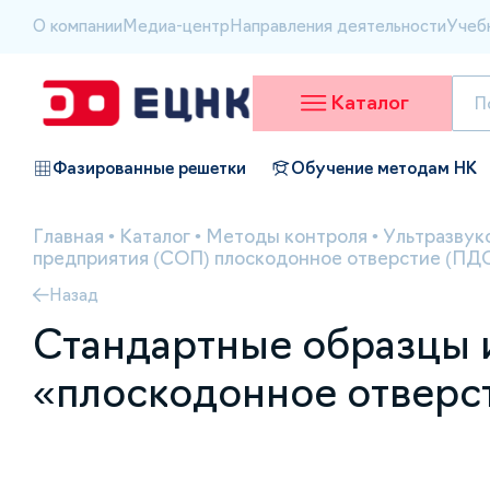
О компании
Медиа-центр
Направления деятельности
Учеб
Каталог
Фазированные решетки
Обучение методам НК
Главная
•
Каталог
•
Методы контроля
•
Ультразвук
предприятия (СОП) плоскодонное отверстие (ПД
Назад
Стандартные образцы и
«плоскодонное отверс