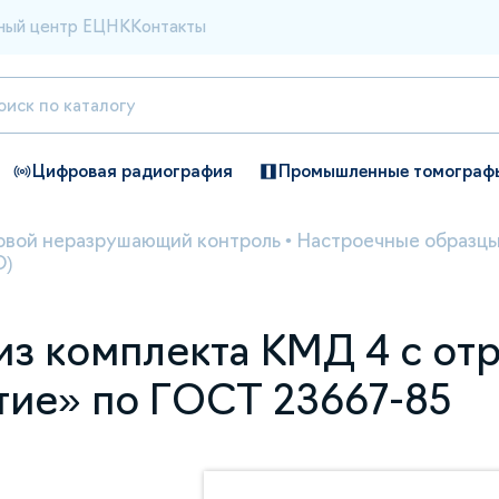
ный центр ЕЦНК
Контакты
Цифровая радиография
Промышленные томограф
овой неразрушающий контроль
•
Настроечные образцы
О)
з комплекта КМД 4 с от
тие» по ГОСТ 23667-85