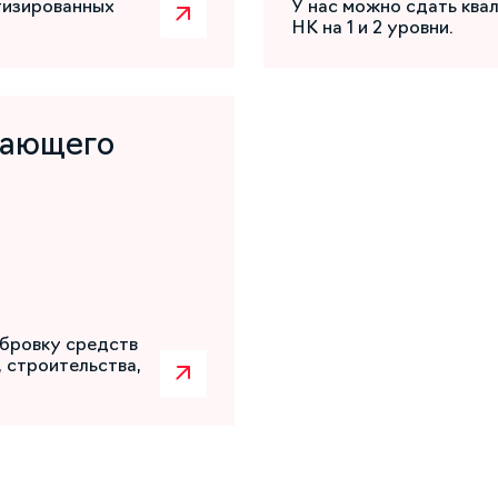
атизированных
У нас можно сдать ква
НК на 1 и 2 уровни.
шающего
бровку средств
 строительства,