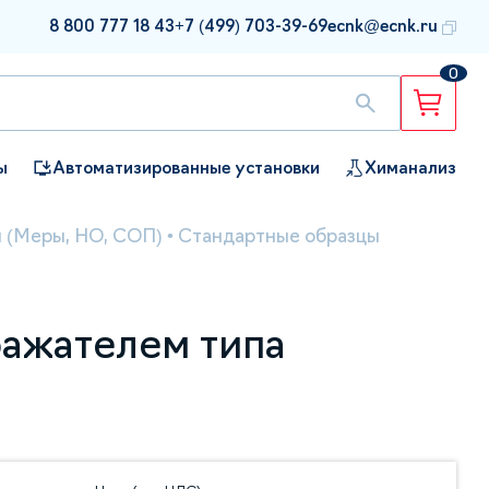
8 800 777 18 43
+7 (499) 703-39-69
ecnk@ecnk.ru
0
ы
Автоматизированные установки
Химанализ
 (Меры, НО, СОП)
•
Стандартные образцы
ражателем типа