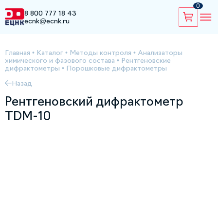
0
8 800 777 18 43
ecnk@ecnk.ru
Главная
•
Каталог
•
Методы контроля
•
Анализаторы
химического и фазового состава
•
Рентгеновские
дифрактометры
•
Порошковые дифрактометры
Назад
Рентгеновский дифрактометр
TDM-10