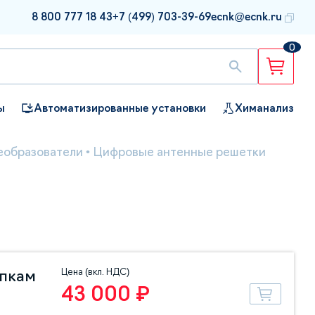
8 800 777 18 43
+7 (499) 703-39-69
ecnk@ecnk.ru
0
ы
Автоматизированные установки
Химанализ
еобразователи
•
Цифровые антенные решетки
Цена (вкл. НДС)
упкам
43 000 ₽