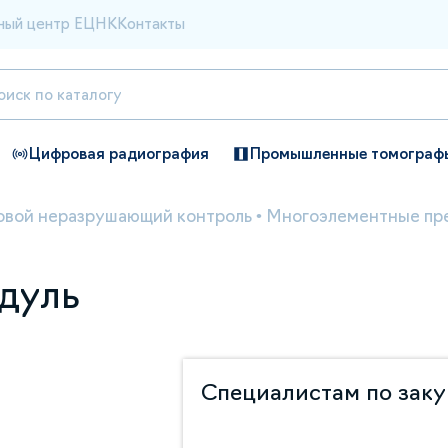
ный центр ЕЦНК
Контакты
Цифровая радиография
Промышленные томограф
овой неразрушающий контроль
•
Многоэлементные пр
одуль
Специалистам по зак