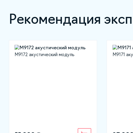
Рекомендация эксп
М9172 акустический модуль
М9171 ак