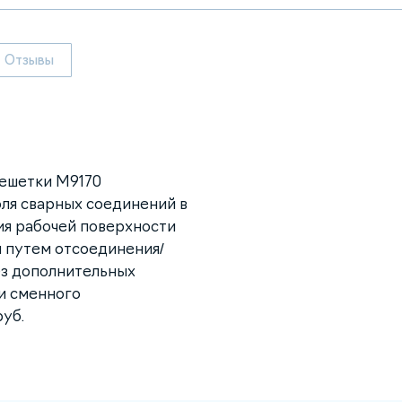
Отзывы
решетки
M9170
оля сварных соединений в
ния рабочей поверхности
й путем отсоединения/
ез дополнительных
и сменного
уб.