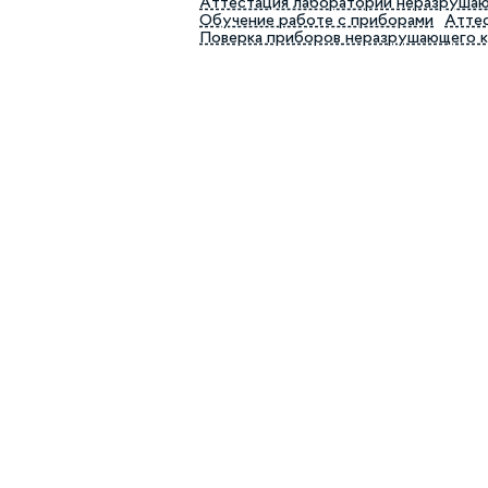
Аттестация лабораторий неразруша
Обучение работе с приборами
Аттес
Поверка приборов неразрушающего 