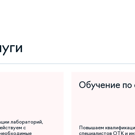
луги
Обучение по
ации лабораторий,
ействуем с
Повышаем квалификаци
 необходимые
специалистов ОТК и ин