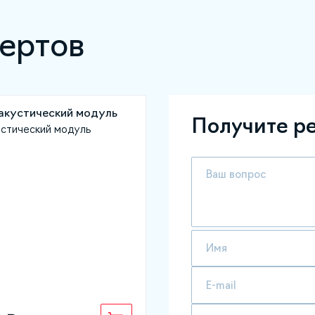
ертов
Получите р
устический модуль