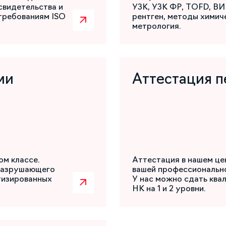
свидетельства и
УЗК, УЗК ФР, TOFD, ВИ
требованиям ISO
рентген, методы химиче
метрология.
ми
Аттестация п
ом классе.
Аттестация в нашем це
разрушающего
вашей профессиональн
атизированных
У нас можно сдать ква
НК на 1 и 2 уровни.