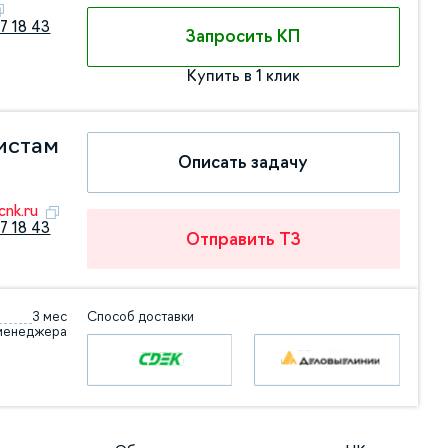
7 18 43
Запросить КП
Купить в 1 клик
истам
Описать задачу
nk.ru
7 18 43
Отправить ТЗ
3 мес
Способ доставки
 менеджера