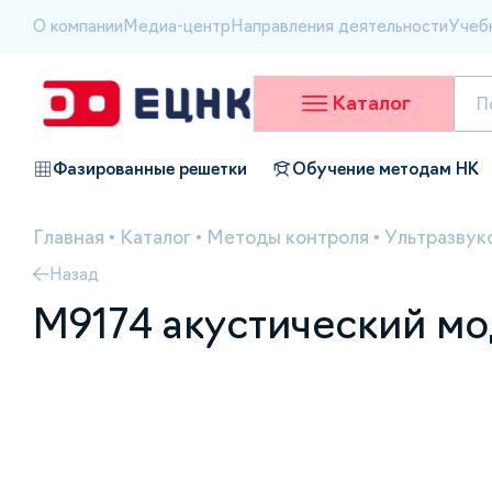
О компании
Медиа-центр
Направления деятельности
Учеб
Каталог
Фазированные решетки
Обучение методам НК
Главная
•
Каталог
•
Методы контроля
•
Ультразвук
Назад
М9174 акустический м