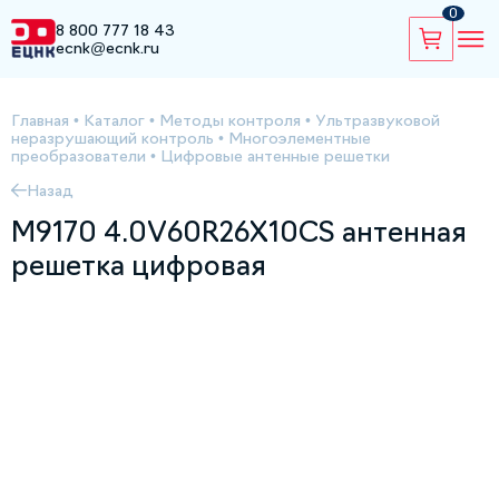
0
8 800 777 18 43
ecnk@ecnk.ru
Главная
•
Каталог
•
Методы контроля
•
Ультразвуковой
неразрушающий контроль
•
Многоэлементные
преобразователи
•
Цифровые антенные решетки
Назад
M9170 4.0V60R26X10CS антенная
решетка цифровая