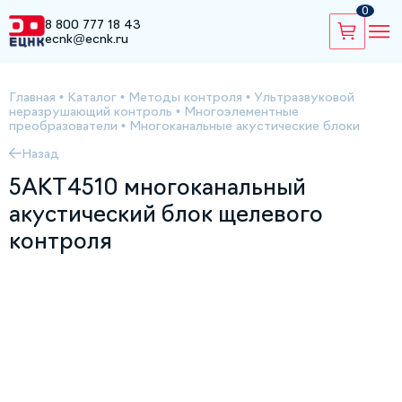
0
8 800 777 18 43
ecnk@ecnk.ru
Главная
•
Каталог
•
Методы контроля
•
Ультразвуковой
неразрушающий контроль
•
Многоэлементные
преобразователи
•
Многоканальные акустические блоки
Назад
5АКТ4510 многоканальный
акустический блок щелевого
контроля