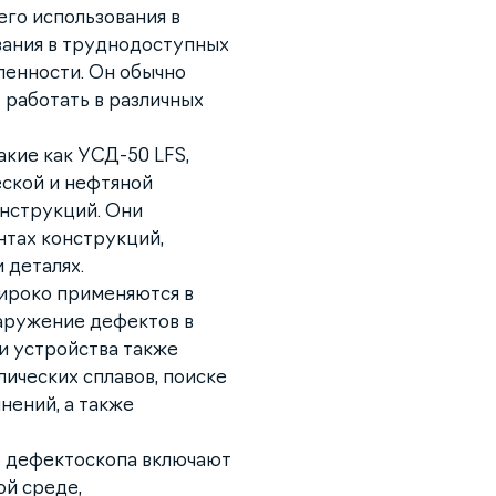
его использования в
вания в труднодоступных
ленности. Он обычно
 работать в различных
кие как УСД-50 LFS,
еской и нефтяной
онструкций. Они
нтах конструкций,
 деталях.
ироко применяются в
наружение дефектов в
ти устройства также
ических сплавов, поиске
нений, а также
о дефектоскопа включают
й среде,