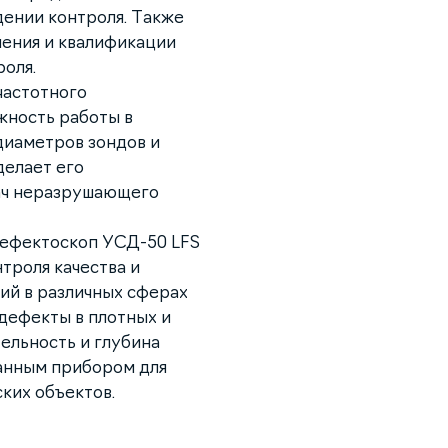
ении контроля. Также
ения и квалификации
оля.
частотного
жность работы в
диаметров зондов и
делает его
ач неразрушающего
дефектоскоп УСД-50 LFS
троля качества и
ий в различных сферах
дефекты в плотных и
ельность и глубина
анным прибором для
ких объектов.