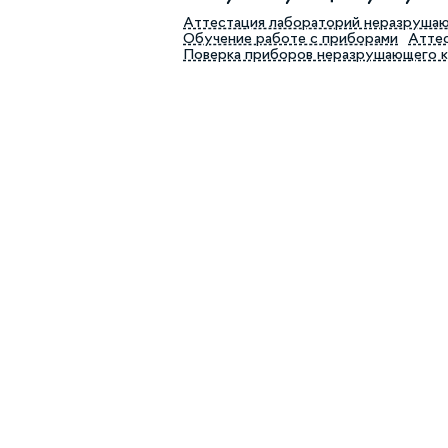
Аттестация лабораторий неразруша
Обучение работе с приборами
Аттес
Поверка приборов неразрушающего 