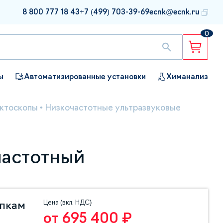
8 800 777 18 43
+7 (499) 703-39-69
ecnk@ecnk.ru
0
ы
Автоматизированные установки
Химанализ
ктоскопы
•
Низкочастотные ультразвуковые
частотный
Цена (вкл. НДС)
упкам
от 695 400 ₽