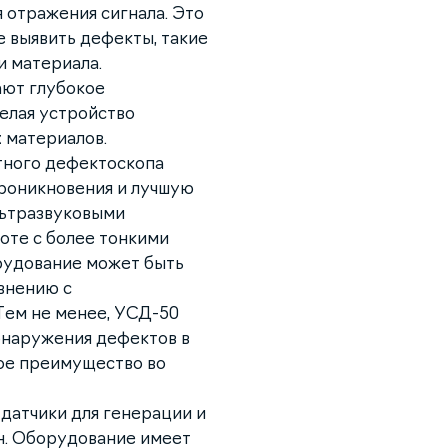
 отражения сигнала. Это
е выявить дефекты, такие
и материала.
ают глубокое
елая устройство
 материалов.
тного дефектоскопа
роникновения и лучшую
льтразвуковыми
боте с более тонкими
рудование может быть
внению с
Тем не менее, УСД-50
бнаружения дефектов в
ное преимущество во
 датчики для генерации и
н. Оборудование имеет