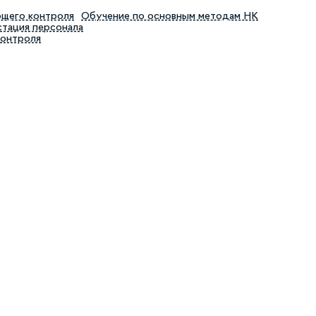
ющего контроля
Обучение по основным методам НК
тация персонала
контроля