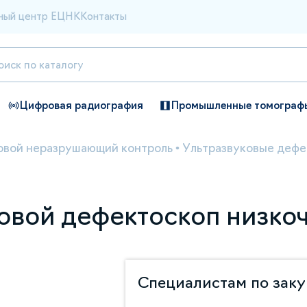
ный центр ЕЦНК
Контакты
Цифровая радиография
Промышленные томограф
овой неразрушающий контроль
•
Ультразвуковые дефе
ковой дефектоскоп низко
Специалистам по зак