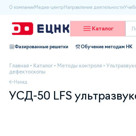
О компании
Медиа-центр
Направления деятельности
Учеб
Каталог
Фазированные решетки
Обучение методам НК
Главная
•
Каталог
•
Методы контроля
•
Ультразвук
дефектоскопы
Назад
УСД-50 LFS ультразву