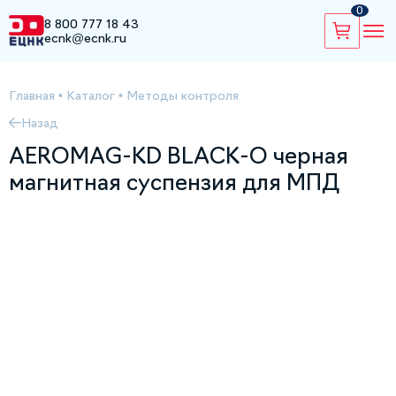
0
8 800 777 18 43
ecnk@ecnk.ru
Главная
•
Каталог
•
Методы контроля
Назад
AEROMAG-KD BLACK-O черная
магнитная суспензия для МПД