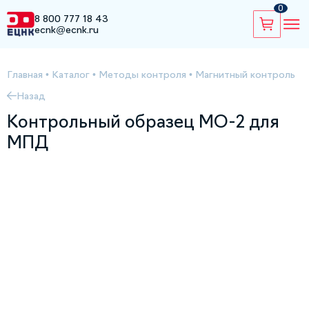
0
8 800 777 18 43
ecnk@ecnk.ru
Главная
•
Каталог
•
Методы контроля
•
Магнитный контроль
Назад
Контрольный образец МО-2 для
МПД