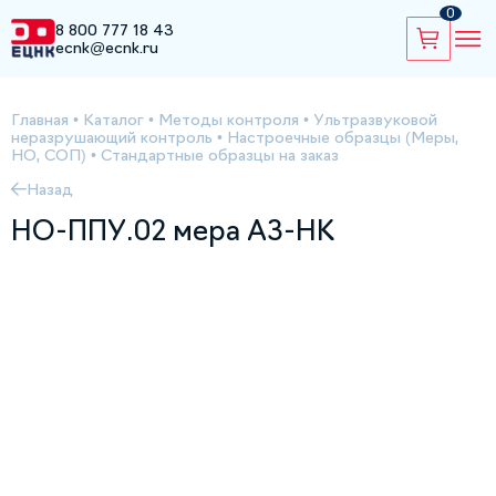
0
8 800 777 18 43
ecnk@ecnk.ru
Главная
•
Каталог
•
Методы контроля
•
Ультразвуковой
неразрушающий контроль
•
Настроечные образцы (Меры,
НО, СОП)
•
Стандартные образцы на заказ
Назад
НО-ППУ.02 мера АЗ-НК