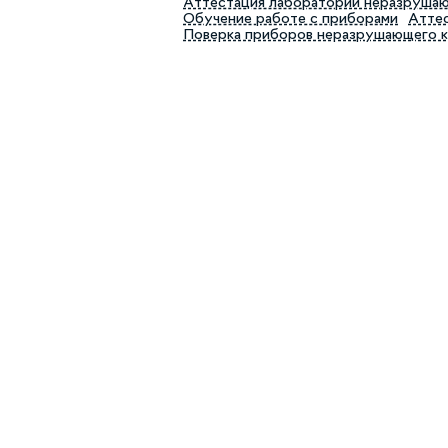
Аттестация лабораторий неразруша
Обучение работе с приборами
Аттес
Поверка приборов неразрушающего 