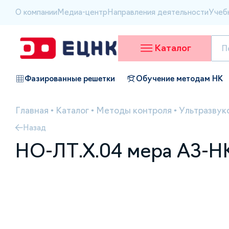
О компании
Медиа-центр
Направления деятельности
Учеб
Каталог
Фазированные решетки
Обучение методам НК
Главная
•
Каталог
•
Методы контроля
•
Ультразвук
Назад
НО-ЛТ.Х.04 мера АЗ-Н