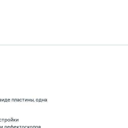
виде пластины, одна
стройки
и дефектоскопов,