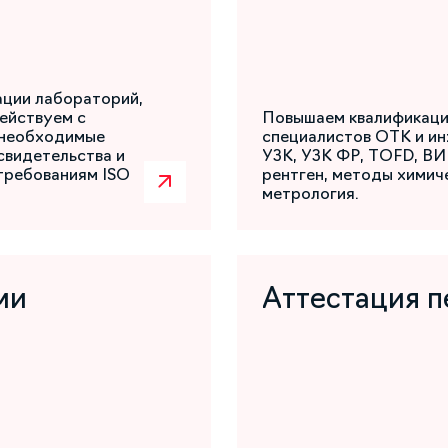
ации лабораторий,
ействуем с
Повышаем квалификаци
 необходимые
специалистов ОТК и ин
свидетельства и
УЗК, УЗК ФР, TOFD, ВИ
требованиям ISO
рентген, методы химиче
метрология.
ми
Аттестация п