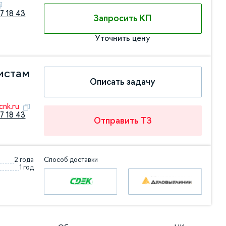
7 18 43
Запросить КП
Уточнить цену
истам
Описать задачу
nk.ru
7 18 43
Отправить ТЗ
2 года
Способ доставки
1 год