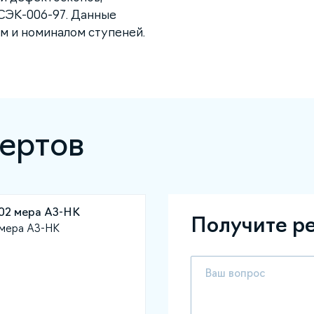
ОСЭК-006-97. Данные
м и номиналом ступеней.
ертов
Получите р
мера АЗ-НК