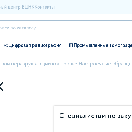
ный центр ЕЦНК
Контакты
Цифровая радиография
Промышленные томограф
овой неразрушающий контроль
•
Настроечные образцы
К
Специалистам по зак