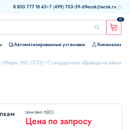
8 800 777 18 43
+7 (499) 703-39-69
ecnk@ecnk.ru
0
ы
Автоматизированные установки
Химанализ
 (Меры, НО, СОП)
•
Стандартные образцы на заказ
Цена (вкл. НДС)
упкам
Цена по запросу