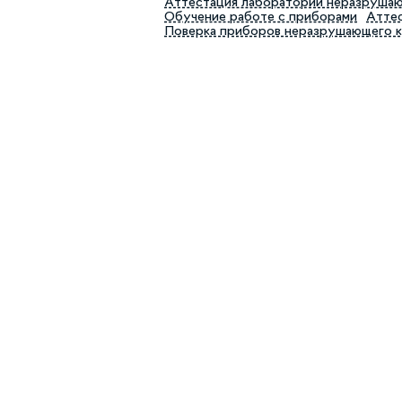
Аттестация лабораторий неразруша
Обучение работе с приборами
Аттес
Поверка приборов неразрушающего 