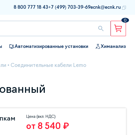
8 800 777 18 43
+7 (499) 703-39-69
ecnk@ecnk.ru
0
ы
Автоматизированные установки
Химанализ
ели
•
Соединительные кабели Lemo
рованный
Цена (вкл. НДС)
упкам
от 8 540 ₽