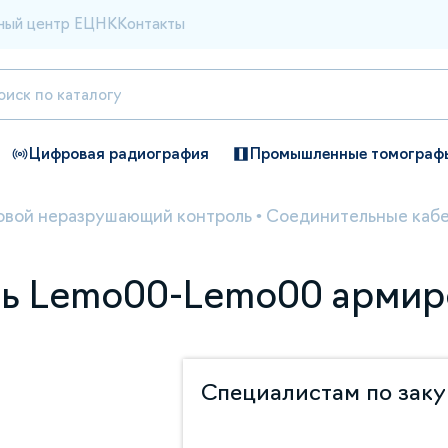
ный центр ЕЦНК
Контакты
Цифровая радиография
Промышленные томограф
овой неразрушающий контроль
•
Соединительные каб
ль Lemo00-Lemo00 арми
Специалистам по зак