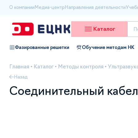
О компании
Медиа-центр
Направления деятельности
Учеб
Каталог
Фазированные решетки
Обучение методам НК
Главная
•
Каталог
•
Методы контроля
•
Ультразвук
Назад
Соединительный кабе