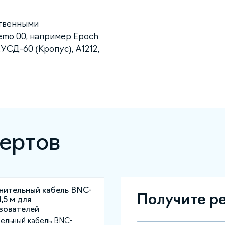
ственными
emo 00, например Epoch
УСД-60 (Кропус), А1212,
ертов
Получите р
ельный кабель BNC-