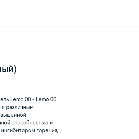
ный)
ль Lemo 00 - Lemo 00
 к различным
овышенной
чной способностью и
 ингибитором горения,