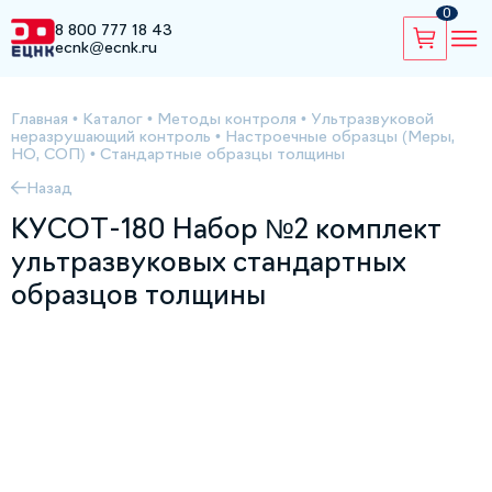
0
8 800 777 18 43
ecnk@ecnk.ru
Главная
•
Каталог
•
Методы контроля
•
Ультразвуковой
неразрушающий контроль
•
Настроечные образцы (Меры,
НО, СОП)
•
Стандартные образцы толщины
Назад
КУСОТ-180 Набор №2 комплект
ультразвуковых стандартных
образцов толщины