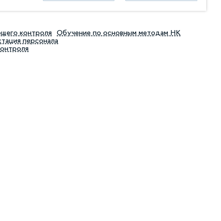
ющего контроля
Обучение по основным методам НК
тация персонала
контроля