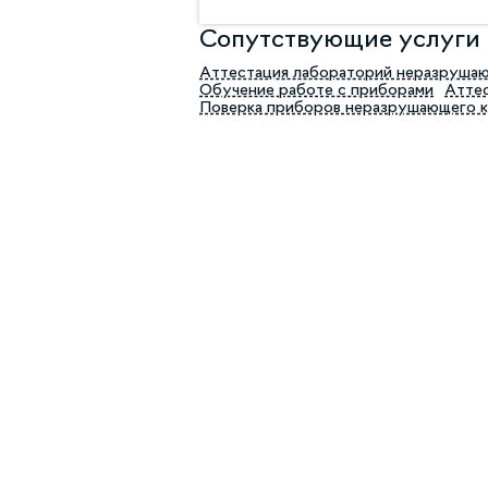
Сопутствующие услуги
Аттестация лабораторий неразруша
Обучение работе с приборами
Аттес
Поверка приборов неразрушающего 