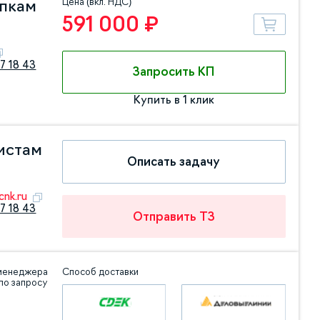
Цена (вкл. НДС)
упкам
591 000 ₽
7 18 43
Запросить КП
Купить в 1 клик
истам
Описать задачу
nk.ru
7 18 43
Отправить ТЗ
 менеджера
Способ доставки
по запросу