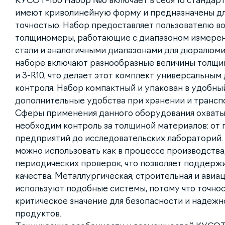
КУСОТ-180 Набор №6 включает в себя 18 стандар
имеют криволинейную форму и предназначены дл
точностью. Набор предоставляет пользователю в
толщиномеры, работающие с диапазоном измерени
стали и аналогичными диапазонами для дюралюмин
наборе включают разнообразные величины толщин, т
и 3-R10, что делает этот комплект универсальным
контроля. Набор компактный и упакован в удобный
дополнительные удобства при хранении и трансп
Сферы применения данного оборудования охватыв
необходим контроль за толщиной материалов: о
предприятий до исследовательских лабораторий
можно использовать как в процессе производства
периодических проверок, что позволяет поддерж
качества. Металлургическая, строительная и авиа
используют подобные системы, потому что точно
критическое значение для безопасности и надежн
продуктов.