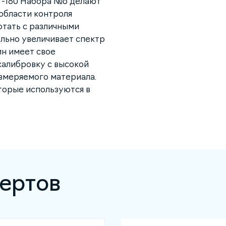
Т-180 Набора №6 делают
области контроля
тать с различными
льно увеличивает спектр
ин имеет свое
калибровку с высокой
измеряемого материала.
торые используются в
ертов