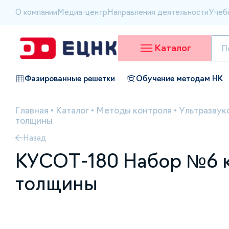
О компании
Медиа-центр
Направления деятельности
Учеб
Каталог
Фазированные решетки
Обучение методам НК
Главная
•
Каталог
•
Методы контроля
•
Ультразвук
толщины
Назад
КУСОТ-180 Набор №6 к
толщины