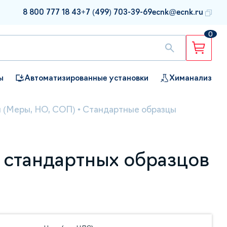
8 800 777 18 43
+7 (499) 703-39-69
ecnk@ecnk.ru
0
ы
Автоматизированные установки
Химанализ
 (Меры, НО, СОП)
•
Стандартные образцы
 стандартных образцов