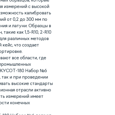
тных образцов, которые
я измерений с высокой
озможность калибровать
й от 0,2 до 300 мм по
ия и латуни. Образцы в
акие как 1,5-R10, 2-R10
 для различных методов
 кейс, что создает
ортировке.
ают все области, где
т промышленных
. КУСОТ-180 Набор №6
, так и при проведении
ивать высокие стандарты
ционная отрасли активно
сть измерений имеет
ости конечных