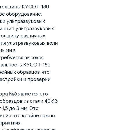
 толщины КУСОТ-180
ое оборудование,
рки ультразвуковых
ринцип ультразвуковых
 толщину различных
ия ультразвуковых волн
мыми в
требуется высокая
икальность КУСОТ-180
ейных образцов, что
астройки и проверки
ра №6 является его
образцов из стали 40х13
1,5 до 3 мм. Это
ния, что крайне важно
приятиях.